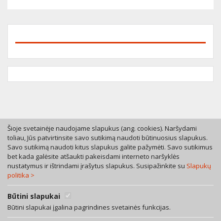
Šioje svetainėje naudojame slapukus (ang. cookies). Naršydami
toliau, Jūs patvirtinsite savo sutikimą naudoti būtinuosius slapukus.
Savo sutikimą naudoti kitus slapukus galite pažymėti. Savo sutikimus
Tel. +370 46 246630
bet kada galėsite atšaukti pakeisdami interneto naršyklės
Mob. +370 616 53055
nustatymus ir ištrindami įrašytus slapukus. Susipažinkite su
Slapukų
politika >
Bokštų g. 12, LT-92125 Klaipėda
A. Rotundo g. 5, LT-01400 Vilnius
Bendra teisinių paslaugų sutartis
Būtini slapukai
Privatumo politika
Būtini slapukai įgalina pagrindines svetainės funkcijas.
Facebook