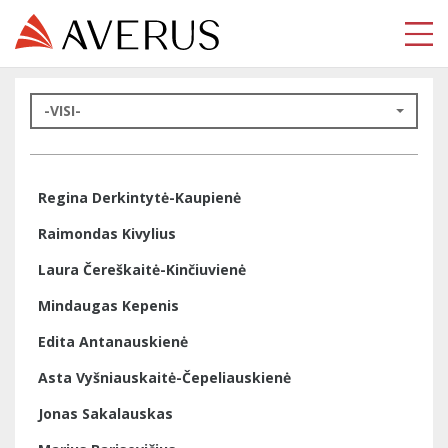
-VISI-
Regina Derkintytė-Kaupienė
Raimondas Kivylius
Laura Čereškaitė-Kinčiuvienė
Mindaugas Kepenis
Edita Antanauskienė
Asta Vyšniauskaitė-Čepeliauskienė
Jonas Sakalauskas