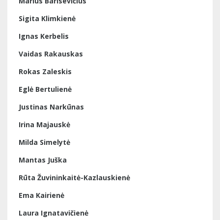
Marius Barisevičius
Sigita Klimkienė
Ignas Kerbelis
Vaidas Rakauskas
Rokas Zaleskis
Eglė Bertulienė
Justinas Narkūnas
Irina Majauskė
Milda Simelytė
Mantas Juška
Rūta Žuvininkaitė-Kazlauskienė
Ema Kairienė
Laura Ignatavičienė