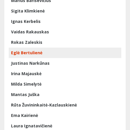
Marius Barisevičius
Sigita Klimkienė
Ignas Kerbelis
Vaidas Rakauskas
Rokas Zaleskis
Eglė Bertulienė
Justinas Narkūnas
Irina Majauskė
Milda Simelytė
Mantas Juška
Rūta Žuvininkaitė-Kazlauskienė
Ema Kairienė
Laura Ignatavičienė