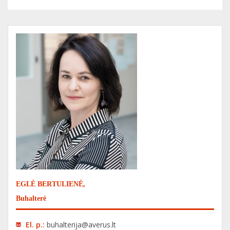
EGLĖ BERTULIENĖ,
Buhalterė
El. p.:
buhalterija@averus.lt