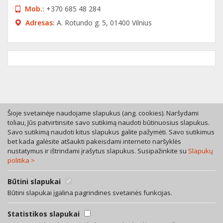
Моb.:
+370 685 48 284
Adresas:
A. Rotundo g. 5, 01400 Vilnius
Šioje svetainėje naudojame slapukus (ang. cookies). Naršydami
toliau, Jūs patvirtinsite savo sutikimą naudoti būtinuosius slapukus.
Savo sutikimą naudoti kitus slapukus galite pažymėti. Savo sutikimus
Tel. +370 46 246630
bet kada galėsite atšaukti pakeisdami interneto naršyklės
Mob. +370 616 53055
nustatymus ir ištrindami įrašytus slapukus. Susipažinkite su
Slapukų
politika >
Bokštų g. 12, LT-92125 Klaipėda
A. Rotundo g. 5, LT-01400 Vilnius
Bendra teisinių paslaugų sutartis
Būtini slapukai
Privatumo politika
Būtini slapukai įgalina pagrindines svetainės funkcijas.
Facebook
Statistikos slapukai
LinkedIn