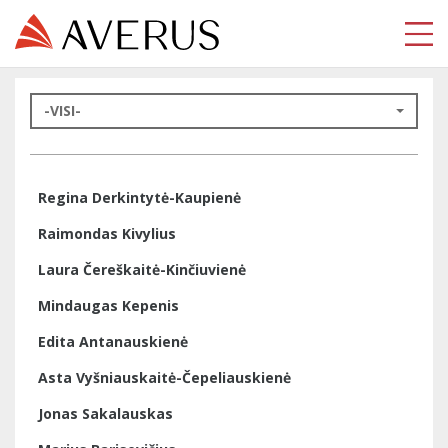
-VISI-
Regina Derkintytė-Kaupienė
Raimondas Kivylius
Laura Čereškaitė-Kinčiuvienė
Mindaugas Kepenis
Edita Antanauskienė
Asta Vyšniauskaitė-Čepeliauskienė
Jonas Sakalauskas