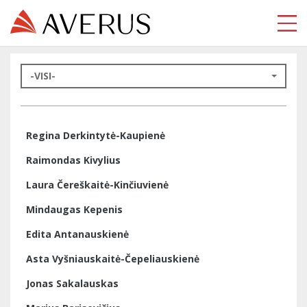
-VISI-
Regina Derkintytė-Kaupienė
Raimondas Kivylius
Laura Čereškaitė-Kinčiuvienė
Mindaugas Kepenis
Edita Antanauskienė
Asta Vyšniauskaitė-Čepeliauskienė
Jonas Sakalauskas