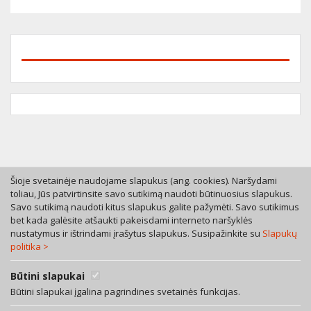
Šioje svetainėje naudojame slapukus (ang. cookies). Naršydami
toliau, Jūs patvirtinsite savo sutikimą naudoti būtinuosius slapukus.
Savo sutikimą naudoti kitus slapukus galite pažymėti. Savo sutikimus
Tel. +370 46 246630
bet kada galėsite atšaukti pakeisdami interneto naršyklės
Mob. +370 616 53055
nustatymus ir ištrindami įrašytus slapukus. Susipažinkite su
Slapukų
politika >
Bokštų g. 12, LT-92125 Klaipėda
A. Rotundo g. 5, LT-01400 Vilnius
Bendra teisinių paslaugų sutartis
Būtini slapukai
Privatumo politika
Būtini slapukai įgalina pagrindines svetainės funkcijas.
Facebook