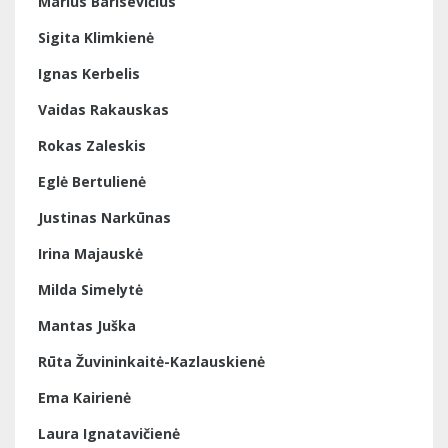
Marius Barisevičius
Sigita Klimkienė
Ignas Kerbelis
Vaidas Rakauskas
Rokas Zaleskis
Eglė Bertulienė
Justinas Narkūnas
Irina Majauskė
Milda Simelytė
Mantas Juška
Rūta Žuvininkaitė-Kazlauskienė
Ema Kairienė
Laura Ignatavičienė