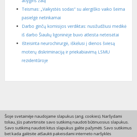
atlygins žalą
Teismas: „Vaikystės sodas“ su alergiško vaiko šeima
pasielgė netinkamai
Darbo ginčų komisijos verdiktas: nusižudžiusi medikė
iš darbo Šiaulių ligoninėje buvo atleista neteisėtai
Išteisinta neurochirurgė, iškėlusi į dienos šviesą
moterų diskriminaciją ir priekabiavimą LSMU
rezidentūroje
Šioje svetainėje naudojame slapukus (ang. cookies). Naršydami
toliau, Jūs patvirtinsite savo sutikimą naudoti būtinuosius slapukus.
Savo sutikimą naudoti kitus slapukus galite pažymėti. Savo sutikimus
Tel. +370 46 246630
bet kada galėsite atšaukti pakeisdami interneto naršyklės
Mob. +370 616 53055