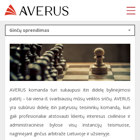
Ginčų sprendimas
AVERUS komanda turi sukaupusi itin didelę bylinėjimosi
patirtį – tai viena iš svarbiausių mūsų veiklos sričių. AVERUS
yra subūrusi didelę itin patyrusių teisininkų komandą, kuri
gali profesionaliai atstovauti klientų interesus civilinėse ir
administracinėse bylose visų instancijų teismuose,
nagrinėjant ginčus arbitraže Lietuvoje ir užsienyje.