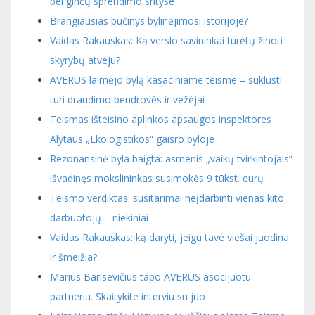
bei ginčų sprendimo srityse
Brangiausias bučinys bylinėjimosi istorijoje?
Vaidas Rakauskas: Ką verslo savininkai turėtų žinoti
skyrybų atveju?
AVERUS laimėjo bylą kasaciniame teisme – suklusti
turi draudimo bendrovės ir vežėjai
Teismas išteisino aplinkos apsaugos inspektores
Alytaus „Ekologistikos“ gaisro byloje
Rezonansinė byla baigta: asmenis „vaikų tvirkintojais“
išvadinęs mokslininkas susimokės 9 tūkst. eurų
Teismo verdiktas: susitarimai neįdarbinti vienas kito
darbuotojų – niekiniai
Vaidas Rakauskas: ką daryti, jeigu tave viešai juodina
ir šmeižia?
Marius Barisevičius tapo AVERUS asocijuotu
partneriu. Skaitykite interviu su juo