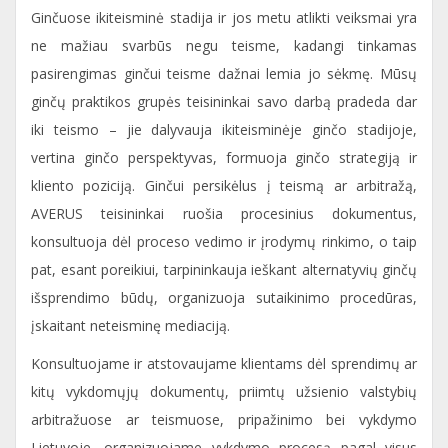
Ginčuose ikiteisminė stadija ir jos metu atlikti veiksmai yra
ne mažiau svarbūs negu teisme, kadangi tinkamas
pasirengimas ginčui teisme dažnai lemia jo sėkmę. Mūsų
ginčų praktikos grupės teisininkai savo darbą pradeda dar
iki teismo – jie dalyvauja ikiteisminėje ginčo stadijoje,
vertina ginčo perspektyvas, formuoja ginčo strategiją ir
kliento poziciją. Ginčui persikėlus į teismą ar arbitražą,
AVERUS teisininkai ruošia procesinius dokumentus,
konsultuoja dėl proceso vedimo ir įrodymų rinkimo, o taip
pat, esant poreikiui, tarpininkauja ieškant alternatyvių ginčų
išsprendimo būdų, organizuoja sutaikinimo procedūras,
įskaitant neteisminę mediaciją.
Konsultuojame ir atstovaujame klientams dėl sprendimų ar
kitų vykdomųjų dokumentų, priimtų užsienio valstybių
arbitražuose ar teismuose, pripažinimo bei vykdymo
Lietuvoje, organizuojame vykdymo procesą pagal visus