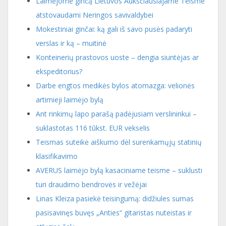
Laimėjome ginčą Lietuvos Aukščiausiajame Teisme
atstovaudami Neringos savivaldybei
Mokestiniai ginčai: ką gali iš savo pusės padaryti
verslas ir ką – muitinė
Konteinerių prastovos uoste – dengia siuntėjas ar
ekspeditorius?
Darbe engtos medikės bylos atomazga: velionės
artimieji laimėjo bylą
Ant rinkimų lapo parašą padėjusiam verslininkui –
suklastotas 116 tūkst. EUR vekselis
Teismas suteikė aiškumo dėl surenkamųjų statinių
klasifikavimo
AVERUS laimėjo bylą kasaciniame teisme – suklusti
turi draudimo bendrovės ir vežėjai
Linas Kleiza pasiekė teisingumą: didžiules sumas
pasisavinęs buvęs „Anties“ gitaristas nuteistas ir