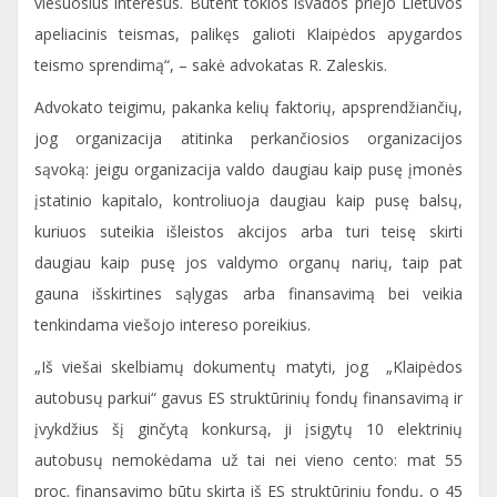
viešuosius interesus. Būtent tokios išvados priėjo Lietuvos
apeliacinis teismas, palikęs galioti Klaipėdos apygardos
teismo sprendimą“, – sakė advokatas R. Zaleskis.
Advokato teigimu, pakanka kelių faktorių, apsprendžiančių,
jog organizacija atitinka perkančiosios organizacijos
sąvoką: jeigu organizacija valdo daugiau kaip pusę įmonės
įstatinio kapitalo, kontroliuoja daugiau kaip pusę balsų,
kuriuos suteikia išleistos akcijos arba turi teisę skirti
daugiau kaip pusę jos valdymo organų narių, taip pat
gauna išskirtines sąlygas arba finansavimą bei veikia
tenkindama viešojo intereso poreikius.
„Iš viešai skelbiamų dokumentų matyti, jog „Klaipėdos
autobusų parkui“ gavus ES struktūrinių fondų finansavimą ir
įvykdžius šį ginčytą konkursą, ji įsigytų 10 elektrinių
autobusų nemokėdama už tai nei vieno cento: mat 55
proc. finansavimo būtų skirta iš ES struktūrinių fondų, o 45