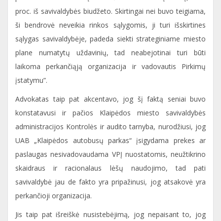
proc. iš savivaldybės biudžeto. Skirtingai nei buvo teigiama,
ši bendrovė neveikia rinkos sąlygomis, ji turi išskirtines
sąlygas savivaldybėje, padeda siekti strateginiame miesto
plane numatytų uždavinių, tad neabejotinai turi būti
laikoma perkančiąją organizacija ir vadovautis Pirkimų
įstatymu”.
Advokatas taip pat akcentavo, jog šį faktą seniai buvo
konstatavusi ir pačios Klaipėdos miesto savivaldybės
administracijos Kontrolės ir audito tarnyba, nurodžiusi, jog
UAB „Klaipėdos autobusų parkas“ įsigydama prekes ar
paslaugas nesivadovaudama VPĮ nuostatomis, neužtikrino
skaidraus ir racionalaus lėšų naudojimo, tad pati
savivaldybė jau de fakto yra pripažinusi, jog atsakovė yra
perkančioji organizacija.
Jis taip pat išreiškė nusistebėjimą, jog nepaisant to, jog