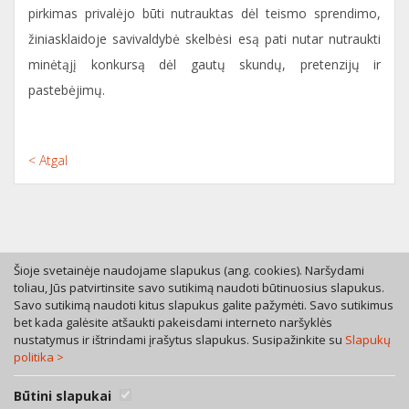
pirkimas privalėjo būti nutrauktas dėl teismo sprendimo,
žiniasklaidoje savivaldybė skelbėsi esą pati nutar nutraukti
minėtąjį konkursą dėl gautų skundų, pretenzijų ir
pastebėjimų.
< Atgal
Šioje svetainėje naudojame slapukus (ang. cookies). Naršydami
toliau, Jūs patvirtinsite savo sutikimą naudoti būtinuosius slapukus.
Savo sutikimą naudoti kitus slapukus galite pažymėti. Savo sutikimus
Tel. +370 46 246630
bet kada galėsite atšaukti pakeisdami interneto naršyklės
Mob. +370 616 53055
nustatymus ir ištrindami įrašytus slapukus. Susipažinkite su
Slapukų
politika >
Bokštų g. 12, LT-92125 Klaipėda
A. Rotundo g. 5, LT-01400 Vilnius
Bendra teisinių paslaugų sutartis
Būtini slapukai
Privatumo politika