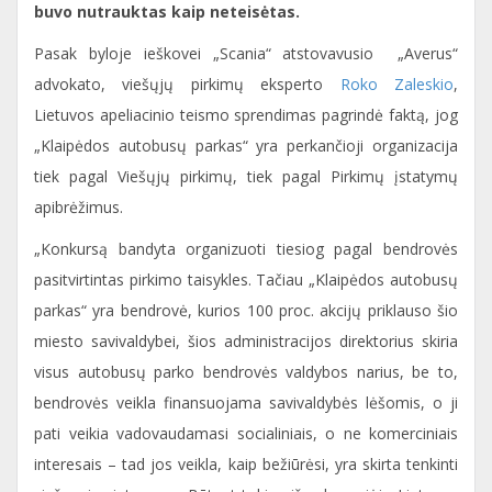
buvo nutrauktas kaip neteisėtas.
Pasak byloje ieškovei „Scania“ atstovavusio „Averus“
advokato, viešųjų pirkimų eksperto
Roko Zaleskio
,
Lietuvos apeliacinio teismo sprendimas pagrindė faktą, jog
„Klaipėdos autobusų parkas“ yra perkančioji organizacija
tiek pagal Viešųjų pirkimų, tiek pagal Pirkimų įstatymų
apibrėžimus.
„Konkursą bandyta organizuoti tiesiog pagal bendrovės
pasitvirtintas pirkimo taisykles. Tačiau „Klaipėdos autobusų
parkas“ yra bendrovė, kurios 100 proc. akcijų priklauso šio
miesto savivaldybei, šios administracijos direktorius skiria
visus autobusų parko bendrovės valdybos narius, be to,
bendrovės veikla finansuojama savivaldybės lėšomis, o ji
pati veikia vadovaudamasi socialiniais, o ne komerciniais
interesais – tad jos veikla, kaip bežiūrėsi, yra skirta tenkinti