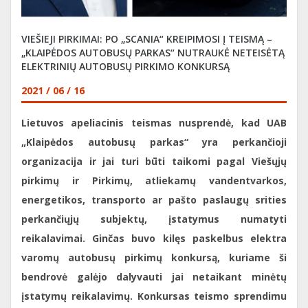
VIEŠIEJI PIRKIMAI: PO „SCANIA“ KREIPIMOSI Į TEISMĄ –
„KLAIPĖDOS AUTOBUSŲ PARKAS“ NUTRAUKĖ NETEISĖTĄ
ELEKTRINIŲ AUTOBUSŲ PIRKIMO KONKURSĄ
2021 / 06 / 16
Lietuvos apeliacinis teismas nusprendė, kad UAB
„Klaipėdos autobusų parkas“ yra perkančioji
organizacija ir jai turi būti taikomi pagal Viešųjų
pirkimų ir Pirkimų, atliekamų vandentvarkos,
energetikos, transporto ar pašto paslaugų srities
perkančiųjų subjektų, įstatymus numatyti
reikalavimai. Ginčas buvo kilęs paskelbus elektra
varomų autobusų pirkimų konkursą, kuriame ši
bendrovė galėjo dalyvauti jai netaikant minėtų
įstatymų reikalavimų. Konkursas teismo sprendimu