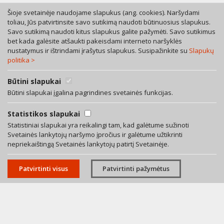
Šioje svetainėje naudojame slapukus (ang. cookies). Naršydami
toliau, Jūs patvirtinsite savo sutikimą naudoti būtinuosius slapukus.
Savo sutikimą naudoti kitus slapukus galite pažymėti. Savo sutikimus
Tel. +370 46 246630
bet kada galėsite atšaukti pakeisdami interneto naršyklės
Mob. +370 616 53055
nustatymus ir ištrindami įrašytus slapukus. Susipažinkite su
Slapukų
politika >
Bokštų g. 12, LT-92125 Klaipėda
A. Rotundo g. 5, LT-01400 Vilnius
Bendra teisinių paslaugų sutartis
Būtini slapukai
Privatumo politika
Būtini slapukai įgalina pagrindines svetainės funkcijas.
Facebook
Statistikos slapukai
LinkedIn
Statistiniai slapukai yra reikalingi tam, kad galėtume sužinoti
Svetainės lankytojų naršymo įpročius ir galėtume užtikrinti
El. paštas:
info@averus.lt
nepriekaištingą Svetainės lankytojų patirtį Svetainėje.
© 2026 Visos teisės saugomos. Advokatų profesinė bendrija AVERUS.
Patvirtinti visus
Patvirtinti pažymėtus