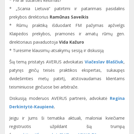
* FM ar sutarties keitimas?
* „Scania Lietuva“ patirtimi ir patarimais pasidalins
prekybos direktorius
Ramūnas Saveikis
* Rūmų praktiką išduodant FM pažymas apžvelgs
Klaipėdos prekybos, pramonės ir amatų rūmų gen.
direktoriaus pavaduotoja
Vida Kažuro
* Turėsime klausimų-atsakymų sesiją ir diskusiją
Šią temą pristatys AVERUS advokatas
Viačeslav Blaščiuk
,
patyręs ginčų teisės praktikos ekspertas, sukaupęs
dvidešimties metų patirtį, atstovaudamas klientams
teisminiuose ginčuose bei arbitraže.
Diskusiją moderuos AVERUS partnerė, advokatė
Regina
Derkintytė-Kaupienė
.
Jeigu ir Jums ši tematika aktuali, maloniai kviečiame
registruotis užpildant šią trumpą