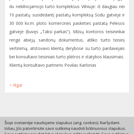
du nekilnojamojo turto kompleksus Vilniuje: iš daugiau nei
10 pastatų susidedantį pastatų kompleksą Sodu gatvėje ir
30 000 kv.m. ploto komercinės paskirties pastatą Pelesos
gatvėje (buvęs „Taksi parkas“). Mūsų kontoros teisininkai
rengė abiejų sandorių dokumentus, atliko turto teisinį
vertinimą, atstovavo klientą derybose su turto pardavėjais
bei konsultavo teisiniais turto plėtros ir statybos klausimais.
Klientą konsultavo partneris Povilas Karlonas
< Atgal
Šioje svetainėje naudojame slapukus (ang. cookies). Naršydami
toliau, Jūs patvirtinsite savo sutikimą naudoti būtinuosius slapukus.