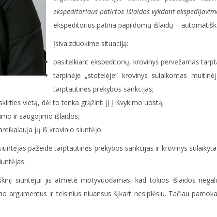
ekspeditoriaus patirtos išlaidos vykdant ekspedijavim
ekspeditorius patiria papildomų išlaidų – automatiška
Įsivaizduokime situaciją:
pasitelkiant ekspeditorių, krovinys pervežamas tarpt
tarpinėje „stotelėje“ krovinys sulaikomas muitin
tarptautinės prekybos sankcijas;
irties vietą, dėl to tenka grąžinti jį į išvykimo uostą;
mo ir saugojimo išlaidos;
areikalauja jų iš krovinio siuntėjo.
untėjas pažeidė tarptautinės prekybos sankcijas ir krovinys sulaikytas
iuntėjas.
eškinį siuntėjui jis atmetė motyvuodamas, kad tokios išlaidos nega
eismo argumentus ir teisinius niuansus šįkart nesiplėsiu. Tačiau pamo