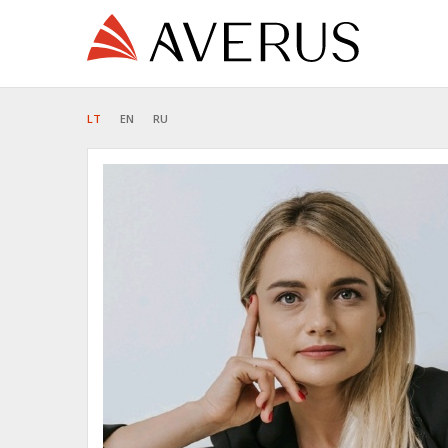
LT
EN
RU