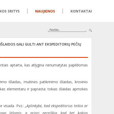
KOS SRITYS
NAUJIENOS
KONTAKTAI
ŠLAIDOS GALI GULTI ANT EKSPEDITORIŲ PEČIŲ
ientais aptarta, kas atlygina nenumatytas papildomas
imo išlaidas, muitinės patikrinimo išlaidas, krovinio
iskas elementaru ir paprasta: tokias išlaidas apmokės
e visada. Pvz.:
„Aplinkybė, kad ekspeditorius teikia ar
kovo lėšomis, a priori nereiškia, kad bet kokios