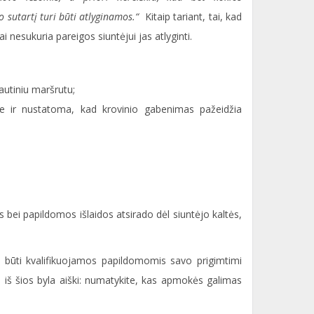
o sutartį turi būti atlyginamos.“
Kitaip tariant, tai, kad
i nesukuria pareigos siuntėjui jas atlyginti.
autiniu maršrutu;
ėje ir nustatoma, kad krovinio gabenimas pažeidžia
 bei papildomos išlaidos atsirado dėl siuntėjo kaltės,
li būti kvalifikuojamos papildomomis savo prigimtimi
ka iš šios byla aiški: numatykite, kas apmokės galimas