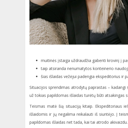
muitinės įstaiga uždraudžia gabenti krovinį į pask
taip atsiranda nenumatytos konteinerio naudoji
šias išlaidas vežėjui padengia ekspeditorius ir p
Situacijos sprendimas atrodytų paprastas – kadangi si
už tokias papildomas išlaidas turėtų būti atsakingas s
Teismas matė šią situaciją kitaip. Ekspeditoriaus i
išlaidomis ir jų negalima reikalauti iš siuntėjo. Į t
papildomas išlaidas net tada, kai tai atrodo akivaizdu.