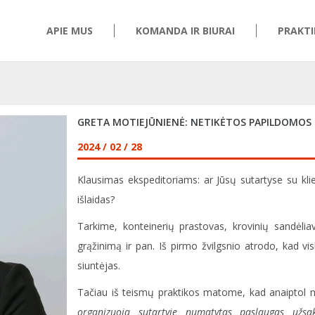
APIE MUS
KOMANDA IR BIURAI
PRAKTI
GRETA MOTIEJŪNIENĖ: NETIKĖTOS PAPILDOMOS I
2024 / 02 / 28
Klausimas ekspeditoriams: ar Jūsų sutartyse su kl
išlaidas?
Tarkime, konteinerių prastovas, krovinių sandėliav
grąžinimą ir pan. Iš pirmo žvilgsnio atrodo, kad v
siuntėjas.
Tačiau iš teismų praktikos matome, kad anaiptol n
organizuoja sutartyje numatytas paslaugas užsa