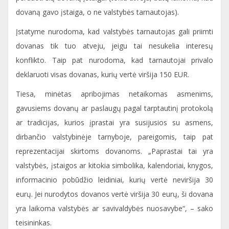
dovaną gavo įstaiga, o ne valstybės tarnautojas).
Įstatyme nurodoma, kad valstybės tarnautojas gali priimti
dovanas tik tuo atveju, jeigu tai nesukelia interesų
konflikto. Taip pat nurodoma, kad tarnautojai privalo
deklaruoti visas dovanas, kurių vertė viršija 150 EUR.
Tiesa, minėtas apribojimas netaikomas asmenims,
gavusiems dovanų ar paslaugų pagal tarptautinį protokolą
ar tradicijas, kurios įprastai yra susijusios su asmens,
dirbančio valstybinėje tarnyboje, pareigomis, taip pat
reprezentacijai skirtoms dovanoms. „Paprastai tai yra
valstybės, įstaigos ar kitokia simbolika, kalendoriai, knygos,
informacinio pobūdžio leidiniai, kurių vertė neviršija 30
eurų. Jei nurodytos dovanos vertė viršija 30 eurų, ši dovana
yra laikoma valstybės ar savivaldybės nuosavybe“, – sako
teisininkas.