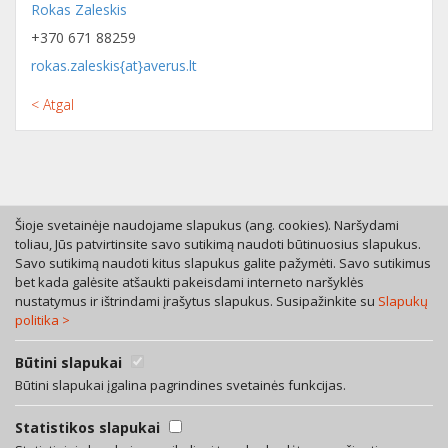
Rokas Zaleskis
+370 671 88259
rokas.zaleskis{at}averus.lt
< Atgal
Šioje svetainėje naudojame slapukus (ang. cookies). Naršydami
toliau, Jūs patvirtinsite savo sutikimą naudoti būtinuosius slapukus.
Savo sutikimą naudoti kitus slapukus galite pažymėti. Savo sutikimus
Tel. +370 46 246630
bet kada galėsite atšaukti pakeisdami interneto naršyklės
Mob. +370 616 53055
nustatymus ir ištrindami įrašytus slapukus. Susipažinkite su
Slapukų
politika >
Bokštų g. 12, LT-92125 Klaipėda
A. Rotundo g. 5, LT-01400 Vilnius
Bendra teisinių paslaugų sutartis
Būtini slapukai
Privatumo politika
Būtini slapukai įgalina pagrindines svetainės funkcijas.
Facebook
Statistikos slapukai
LinkedIn