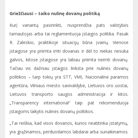
Griežčiausi – taiko nulinę dovanų politiką
Kurį variantą pasirinkti, nusprendžia pats valstybės
tarnautojas arba tai reglamentuoja įstaigos politika. Pasak
R. Zaleskio, praktikoje situacijų būna įvairių. Vienose
įstaigose yra priimta imti dovanas ir dėl to niekas nesuka
galvos, kitose įstaigose yra labiau priimta neimti dovanų.
Tačiau vis dažniau įstaigos linksta prie nulinės dovanų
politikos – tarp tokių yra STT, VMI, Nacionalinė paramos
agentūra, Vilniaus miesto savivaldybė, Lietuvos oro uostai,
Lietuvos transporto saugos administracija ir kitos.
„Transparency international“ taip pat rekomenduoja
įstaigoms laikytis nulinės dovanų politikos.
„Tai reiškia, kad visos dovanos, kurios neatitinka įstatymų,
yra grąžinamos, perduodamos labdarai arba sunaikinamos.