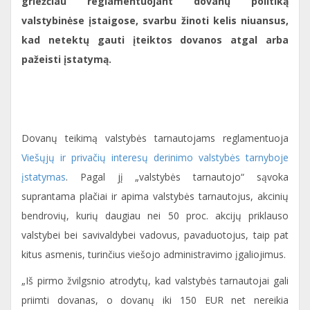
griežčiau reglamentuojant dovanų politiką
valstybinėse įstaigose, svarbu žinoti kelis niuansus,
kad netektų gauti įteiktos dovanos atgal arba
pažeisti įstatymą.
Dovanų teikimą valstybės tarnautojams reglamentuoja
Viešųjų ir privačių interesų derinimo valstybės tarnyboje
įstatymas
. Pagal jį „valstybės tarnautojo“ sąvoka
suprantama plačiai ir apima valstybės tarnautojus, akcinių
bendrovių, kurių daugiau nei 50 proc. akcijų priklauso
valstybei bei savivaldybei vadovus, pavaduotojus, taip pat
kitus asmenis, turinčius viešojo administravimo įgaliojimus.
„Iš pirmo žvilgsnio atrodytų, kad valstybės tarnautojai gali
priimti dovanas, o dovanų iki 150 EUR net nereikia