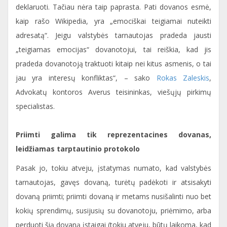
deklaruoti. Tačiau nėra taip paprasta. Pati dovanos esmė,
kaip rašo Wikipedia, yra „emociškai teigiamai nuteikti
adresatą“. Jeigu valstybės tarnautojas pradeda jausti
„teigiamas emocijas“ dovanotojui, tai reiškia, kad jis
pradeda dovanotoją traktuoti kitaip nei kitus asmenis, o tai
jau yra interesų konfliktas“, – sako
Rokas Zaleskis
,
Advokatų kontoros Averus teisininkas, viešųjų pirkimų
specialistas.
Priimti galima tik reprezentacines dovanas,
leidžiamas tarptautinio protokolo
Pasak jo, tokiu atveju, įstatymas numato, kad valstybės
tarnautojas, gavęs dovaną, turėtų padėkoti ir atsisakyti
dovaną priimti; priimti dovaną ir metams nusišalinti nuo bet
kokių sprendimų, susijusių su dovanotoju, priėmimo, arba
perduoti šią dovaną įstaigai (tokiu atveju, būtų laikoma, kad