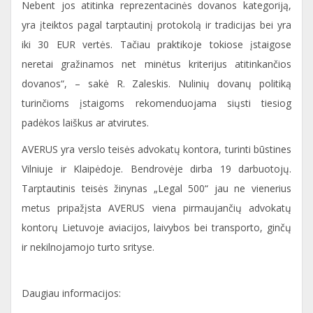
Nebent jos atitinka reprezentacinės dovanos kategoriją,
yra įteiktos pagal tarptautinį protokolą ir tradicijas bei yra
iki 30 EUR vertės. Tačiau praktikoje tokiose įstaigose
neretai gražinamos net minėtus kriterijus atitinkančios
dovanos“, – sakė R. Zaleskis. Nulinių dovanų politiką
turinčioms įstaigoms rekomenduojama siųsti tiesiog
padėkos laiškus ar atvirutes.
AVERUS yra verslo teisės advokatų kontora, turinti būstines
Vilniuje ir Klaipėdoje. Bendrovėje dirba 19 darbuotojų.
Tarptautinis teisės žinynas „Legal 500“ jau ne vienerius
metus pripažįsta AVERUS viena pirmaujančių advokatų
kontorų Lietuvoje aviacijos, laivybos bei transporto, ginčų
ir nekilnojamojo turto srityse.
Daugiau informacijos: