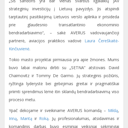
„Šis sandoris yra dar vienas svarbus ilgalaikių JAV
strateginių investicijų į Lietuvą pavyzdys. Jis atspindi
tarptautinį pasitikėjimą Lietuvos verslo aplinka ir prisideda
prie glaudesnio transatlantinio ekonominio
bendradarbiavimo“, – sakė AVERUS vadovaujančioji
partnerė, aviacijos praktikos vadovė
Laura Čereškaitė-
Kinčiuvienė
.
Tokio masto projektai pirmiausia yra apie žmones. Mums
buvo labai malonu dirbti su „SETNA“ atstovais David
Chaimovitz ir Tommy De Garmo. Jų strateginis požiūris,
ryžtinga lyderystė bei gebėjimas greitai ir pragmatiškai
priimti sprendimus lėmė itin sklandų bendradarbiavimą viso
proceso metu.
Ypač dėkojame ir sveikiname AVERUS komandą –
Mildą
,
Iriną
,
Mantą
ir
Roką
. Jų profesionalumas, atsidavimas ir
komandinis darbas buvo esminiai veiksniai sėkmingai