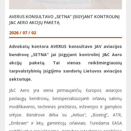
AVERUS KONSULTAVO „SETNA“ ĮSIGYJANT KONTROLINĮ
J&C AERO AKCIJŲ PAKETĄ
2026 / 07 / 02
Advokatų kontora AVERUS konsultavo JAV aviacijos
bendrovę „SETNA“ jai įsigyjant kontrolinį J&C Aero
akcijų paketą. Tai vienas reikšmingiausių
tarpvalstybinių įsigijimo sandorių Lietuvos aviacijos
sektoriuje.
J&C Aero yra viena pirmaujančių Europos aviacijos
paslaugų bendrovių, besispecializuojanti orlaivių salonų
modifikavimo, techninės priežiūros, inžinerijos ir gamybos
srityse. Bendrovė dirba su „Airbus“, „Boeing“, ATR,
„Embraer“ ir kitų gamintojų orlaiviais. Turėdama EASA