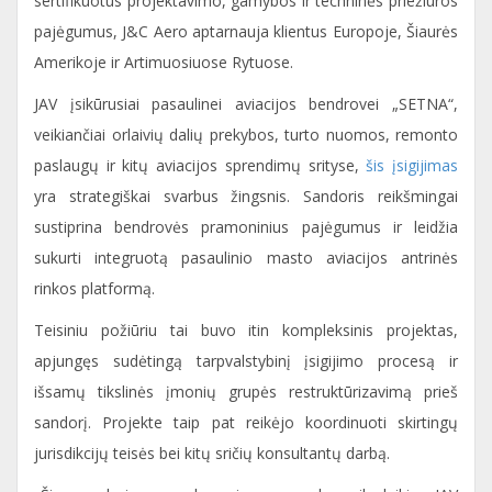
sertifikuotus projektavimo, gamybos ir techninės priežiūros
pajėgumus, J&C Aero aptarnauja klientus Europoje, Šiaurės
Amerikoje ir Artimuosiuose Rytuose.
JAV įsikūrusiai pasaulinei aviacijos bendrovei „SETNA“,
veikiančiai orlaivių dalių prekybos, turto nuomos, remonto
paslaugų ir kitų aviacijos sprendimų srityse,
šis įsigijimas
yra strategiškai svarbus žingsnis. Sandoris reikšmingai
sustiprina bendrovės pramoninius pajėgumus ir leidžia
sukurti integruotą pasaulinio masto aviacijos antrinės
rinkos platformą.
Teisiniu požiūriu tai buvo itin kompleksinis projektas,
apjungęs sudėtingą tarpvalstybinį įsigijimo procesą ir
išsamų tikslinės įmonių grupės restruktūrizavimą prieš
sandorį. Projekte taip pat reikėjo koordinuoti skirtingų
jurisdikcijų teisės bei kitų sričių konsultantų darbą.