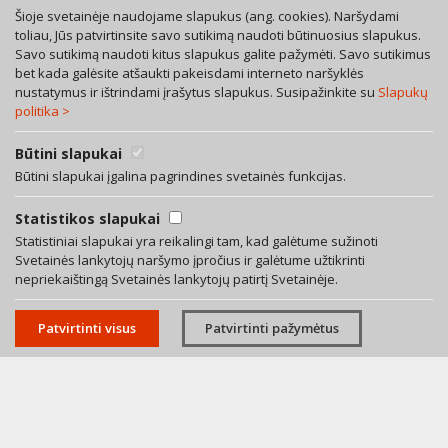
Šioje svetainėje naudojame slapukus (ang. cookies). Naršydami
toliau, Jūs patvirtinsite savo sutikimą naudoti būtinuosius slapukus.
Savo sutikimą naudoti kitus slapukus galite pažymėti. Savo sutikimus
Tel. +370 46 246630
bet kada galėsite atšaukti pakeisdami interneto naršyklės
Mob. +370 616 53055
nustatymus ir ištrindami įrašytus slapukus. Susipažinkite su
Slapukų
politika >
Bokštų g. 12, LT-92125 Klaipėda
A. Rotundo g. 5, LT-01400 Vilnius
Bendra teisinių paslaugų sutartis
Būtini slapukai
Privatumo politika
Būtini slapukai įgalina pagrindines svetainės funkcijas.
Facebook
Statistikos slapukai
LinkedIn
Statistiniai slapukai yra reikalingi tam, kad galėtume sužinoti
Svetainės lankytojų naršymo įpročius ir galėtume užtikrinti
El. paštas:
info@averus.lt
nepriekaištingą Svetainės lankytojų patirtį Svetainėje.
© 2026 Visos teisės saugomos. Advokatų profesinė bendrija AVERUS.
Patvirtinti visus
Patvirtinti pažymėtus