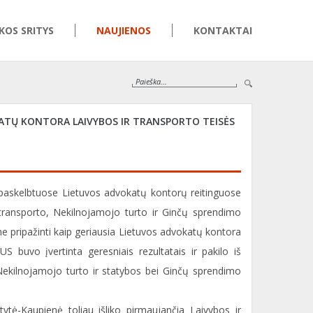
KOS SRITYS
NAUJIENOS
KONTAKTAI
KATŲ KONTORA LAIVYBOS IR TRANSPORTO TEISĖS
0 paskelbtuose Lietuvos advokatų kontorų reitinguose
 transporto, Nekilnojamojo turto ir Ginčų sprendimo
me pripažinti kaip geriausia Lietuvos advokatų kontora
US buvo įvertinta geresniais rezultatais ir pakilo iš
e Nekilnojamojo turto ir statybos bei Ginčų sprendimo
tytė-Kaupienė toliau išliko pirmaujančia Laivybos ir