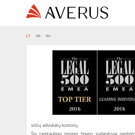
LT
EN
RU
sričių advokatų kontorų.
Šio tarptautinio teisinio žinyno sudarytojai įverti