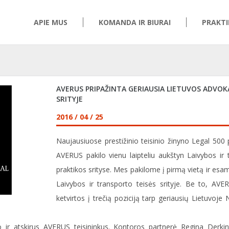
APIE MUS
KOMANDA IR BIURAI
PRAKTI
AVERUS PRIPAŽINTA GERIAUSIA LIETUVOS ADVO
SRITYJE
2016 / 04 / 25
Naujausiuose prestižinio teisinio žinyno Legal 50
AVERUS pakilo vienu laipteliu aukštyn Laivybos ir
praktikos srityse. Mes pakilome į pirmą vietą ir esa
Laivybos ir transporto teisės srityje. Be to, AVER
ketvirtos į trečią poziciją tarp geriausių Lietuvoj
nto ir atskirus AVERUS teisininkus. Kontoros partnerė Regina Derkin