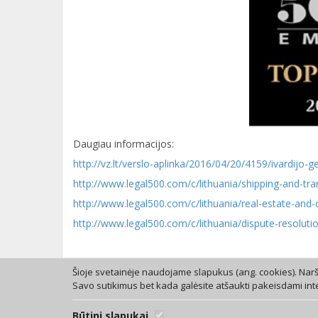
Daugiau informacijos:
http://vz.lt/verslo-aplinka/2016/04/20/4159/ivardijo
http://www.legal500.com/c/lithuania/shipping-and-tra
http://www.legal500.com/c/lithuania/real-estate-and-
http://www.legal500.com/c/lithuania/dispute-resoluti
< Atgal
Šioje svetainėje naudojame slapukus (ang. cookies). Naršy
Savo sutikimus bet kada galėsite atšaukti pakeisdami int
Būtini slapukai