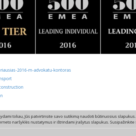
-geriausias-2016-m-advokatu-kontoras
nsport
construction
on
dami toliau, Jūs patvirtinsite savo sutikimą naudoti būtinuosius slapukus.
erneto naršyklės nustatymus ir ištrindami įrašytus slapukus. Susipažinkite