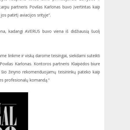
tarpu partneris Povilas Karlonas buvo įvertintas kaip
s patirtį aviacijos srityje“.
ena, kadangi AVERUS buvo viena iš didžiausią šuolį
ame linkme ir viską darome teisingai, siekdami suteikti
Povilas Karlonas. Kontoros partneris Klaipėdos biure
arp šio žinyno rekomenduojamų teisininkų pateko kaip
ties profesionalų komandą.“