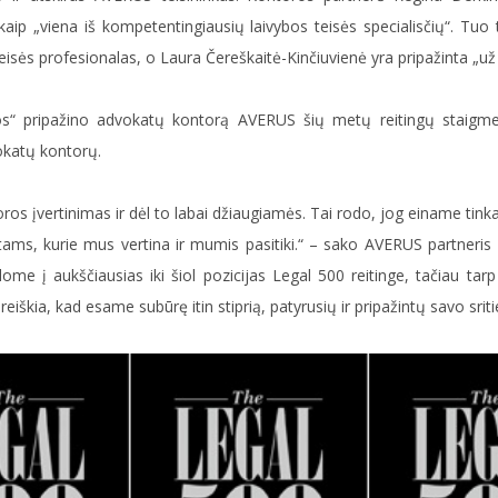
kaip „viena iš kompetentingiausių laivybos teisės specialisčių“. Tuo 
eisės profesionalas, o Laura Čereškaitė-Kinčiuvienė yra pripažinta „už jo
inios“ pripažino advokatų kontorą AVERUS šių metų reitingų staigm
okatų kontorų.
ros įvertinimas ir dėl to labai džiaugiamės. Tai rodo, jog einame tink
ams, kurie mus vertina ir mumis pasitiki.“ – sako AVERUS partneris 
ome į aukščiausias iki šiol pozicijas Legal 500 reitinge, tačiau t
iškia, kad esame subūrę itin stiprią, patyrusių ir pripažintų savo sri