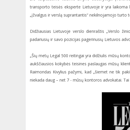
transporto teisės eksperte Lietuvoje ir yra laikoma 
„įžvalgus ir verslą suprantantis“ nekilnojamojo turto t
Didžiausias Lietuvoje verslo dienraštis „Verslo ž
padariusių ir savo pozicijas pagerinusių Lietuvos adv
„Šių metų Legal 500 reitingai yra didžiulis mūsų konto
aukščiausios kokybės teisines paslaugas mūsų klient
Raimondas Kivylius pažymi, kad „šiemet ne tik pakil
niekada daug – net 7 - mūsų kontoros advokatai. Tai re